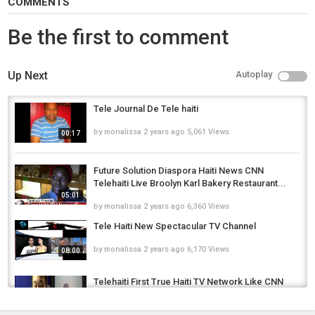
COMMENTS
Be the first to comment
Up Next
Autoplay
Tele Journal De Tele haiti
by
monalissa
2 years ago
5,061 Views
00:17
Future Solution Diaspora Haiti News CNN
Telehaiti Live Broolyn Karl Bakery Restaurant...
05:01
by
monalissa
2 years ago
6,360 Views
Tele Haiti New Spectacular TV Channel
by
monalissa
2 years ago
6,170 Views
08:00
Telehaiti First True Haiti TV Network Like CNN
France 24 History Premier Reseau Haitien
10:01