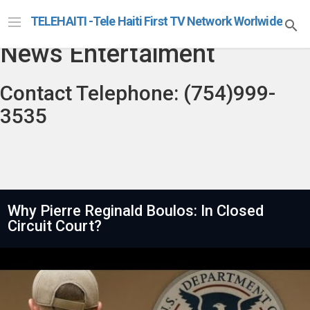
Telehaiti Radio Televison
TELEHAITI -Tele Haiti First TV Network Worlwide
News Entertaiment
Contact Telephone: (754)999-
3535
Why Pierre Reginald Boulos: In Closed
Circuit Court?